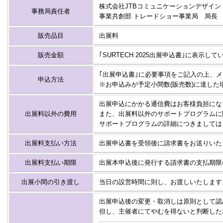
株式会社JTBコミュニケーションデザイン
事務局責任者
事業共創部 トレードショー事業局 局長 
販売品目
出展料
販売金額
｢SURTECH 2025出展申込書｣に表示して
｢出展申込書｣に必要事項をご記入の上、メ
申込方法
※お申込みが予定小間数(販売数)に達し
出展申込にかかる通信費はお客様負担にな
出展料以外の費用
また、出展料以外のサポートプログラムに
サポートプログラムの詳細につきましては
出展料支払い方法
出展申込書を受領後に請求書をお送りいた
出展料支払い期限
出展本申込後に発行する請求書の支払期
出展小間の引き渡し
当日の設営時間に則し、お渡しいたします
出展申込後の変更・取消しは原則として認
但し、主催者にてやむを得ないと判断した